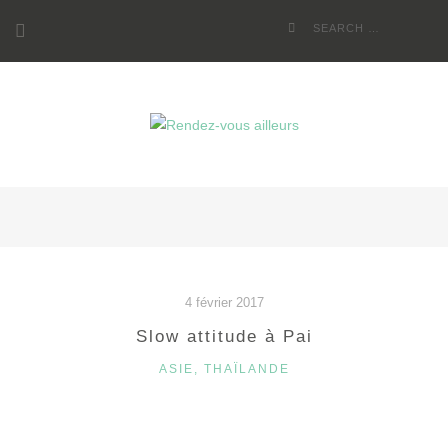
Skip
Search
to
for:
content
4 février 2017
Slow attitude à Pai
CATEGORIES
ASIE
,
THAÏLANDE