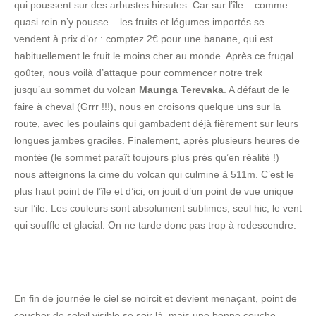
qui poussent sur des arbustes hirsutes. Car sur l’île – comme
quasi rein n’y pousse – les fruits et légumes importés se
vendent à prix d’or : comptez 2€ pour une banane, qui est
habituellement le fruit le moins cher au monde. Après ce frugal
goûter, nous voilà d’attaque pour commencer notre trek
jusqu’au sommet du volcan
Maunga Terevaka
. A défaut de le
faire à cheval (Grrr !!!), nous en croisons quelque uns sur la
route, avec les poulains qui gambadent déjà fièrement sur leurs
longues jambes graciles. Finalement, après plusieurs heures de
montée (le sommet paraît toujours plus près qu’en réalité !)
nous atteignons la cime du volcan qui culmine à 511m. C’est le
plus haut point de l’île et d’ici, on jouit d’un point de vue unique
sur l’ile. Les couleurs sont absolument sublimes, seul hic, le vent
qui souffle et glacial. On ne tarde donc pas trop à redescendre.
En fin de journée le ciel se noircit et devient menaçant, point de
coucher de soleil visible se soir là, mais une bonne couche