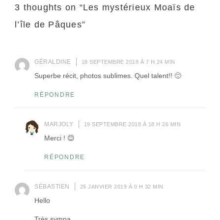
3 thoughts on “
Les mystérieux Moaïs de
l’île de Pâques
”
GÉRALDINE
18 SEPTEMBRE 2018 À 7 H 24 MIN
Superbe récit, photos sublimes. Quel talent!! 🙂
RÉPONDRE
MARJOLY
19 SEPTEMBRE 2018 À 18 H 26 MIN
Merci ! 😊
RÉPONDRE
SÉBASTIEN
25 JANVIER 2019 À 0 H 32 MIN
Hello
Très sympa.