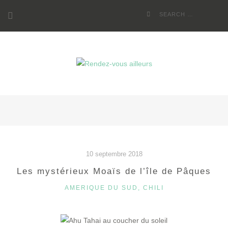
Skip
Search
to
for:
content
10 septembre 2018
Les mystérieux Moaïs de l’île de Pâques
CATEGORIES
AMERIQUE DU SUD
,
CHILI