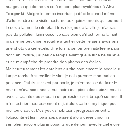
nuageuse qui donne un coté encore plus mystérieux à
Ahu
Tongariki
. Malgré le temps incertain je décide quand même
d’aller rendre une visite nocturne aux quinze moais qui tournent
le dos à la mer, le site étant très éloigné de la ville je n‘aurais
pas de pollution lumineuse. Je sais bien qu’il est fermé la nuit
mais je ne peux me résoudre à quitter cette île sans avoir pris
une photo du ciel étoilé. Une fois la pénombre installée je pars
donc en voiture, j’ai peu de temps avant que la lune ne se lève
et ne m’empêche de prendre des photos des étoiles…
Malheureusement les gardiens du site sont encore là avec leur
lampe torche à surveiller le site, je dois prendre mon mal en
patience. Ouf ils finissent par partir, je m’empresse de faire le
mur et m’avance dans la nuit noire aux pieds des quinze moais
avec la crainte que soudain un projecteur soit braqué sur moi. Il
n ‘en est rien heureusement et j’ai alors ce lieu mythique pour
moi toute seule. Mes yeux s’habituent progressivement à
l’obscurité et les moais apparaissent alors devant moi, ils
semblent encore plus imposants que de jour, avec le ciel étoilé