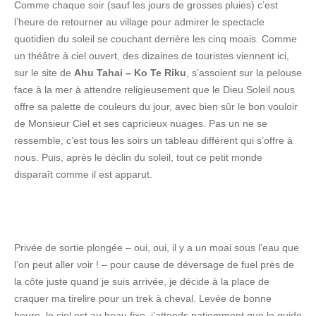
Comme chaque soir (sauf les jours de grosses pluies) c’est
l’heure de retourner au village pour admirer le spectacle
quotidien du soleil se couchant derrière les cinq moais. Comme
un théâtre à ciel ouvert, des dizaines de touristes viennent ici,
sur le site de
Ahu Tahai – Ko Te Riku
, s’assoient sur la pelouse
face à la mer à attendre religieusement que le Dieu Soleil nous
offre sa palette de couleurs du jour, avec bien sûr le bon vouloir
de Monsieur Ciel et ses capricieux nuages. Pas un ne se
ressemble, c’est tous les soirs un tableau différent qui s’offre à
nous. Puis, après le déclin du soleil, tout ce petit monde
disparaît comme il est apparut.
Privée de sortie plongée – oui, oui, il y a un moai sous l’eau que
l’on peut aller voir ! – pour cause de déversage de fuel près de
la côte juste quand je suis arrivée, je décide à la place de
craquer ma tirelire pour un trek à cheval. Levée de bonne
heure, le ciel est au beau fixe, j’attends patiemment que le guide